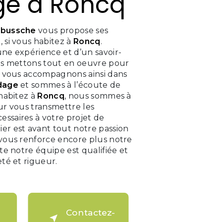
ge à Roncq
bussche
vous propose ses
e
, si vous habitez à
Roncq
.
une expérience et d’un savoir-
ous mettons tout en oeuvre pour
us vous accompagnons ainsi dans
dage
et sommes à l’écoute de
 habitez à
Roncq
, nous sommes à
ur vous transmettre les
ssaires à votre projet de
ier est avant tout notre passion
 vous renforce encore plus notre
ute notre équipe est qualifiée et
eté et rigueur.
Contactez-