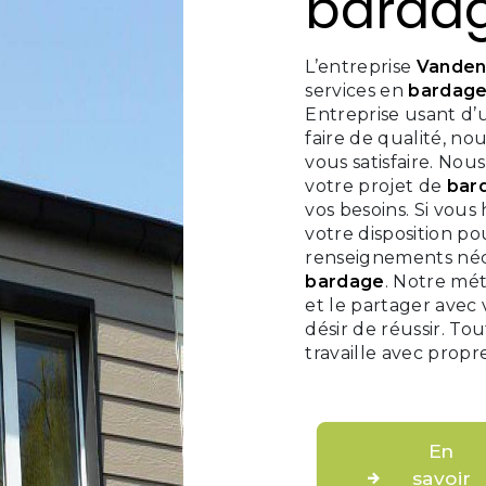
barda
L’entreprise
Vanden
services en
bardag
Entreprise usant d’
faire de qualité, n
vous satisfaire. No
votre projet de
bar
vos besoins. Si vous
votre disposition po
renseignements néce
bardage
. Notre mét
et le partager avec
désir de réussir. To
travaille avec propr
En
savoir