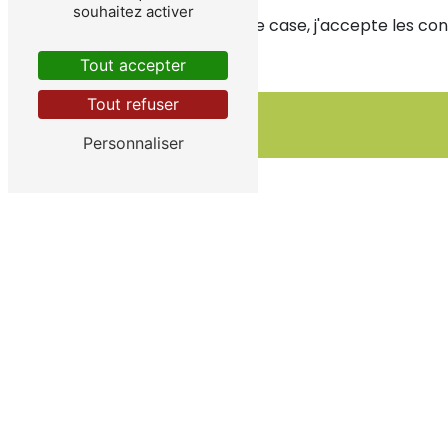
souhaitez activer
En cochant cette case, j'accepte les cond
Tout accepter
Tout refuser
Personnaliser
** Les données personnelles communiquées sont nécessaires
dans le seul but de répondre à votre message. Les donné
Ferrain vdbjeremy@live.fr. Vous disposez de droits d’accès
d’introduire une réclamation auprès d’une autorité de contr
entré au n°11, 59960 Neuville-en-Ferrain ou par courrier 
période de prise de contact puis pendant la durée de prescr
téléphonique, disponible à cette adresse:
Bloctel.gouv.fr
. Co