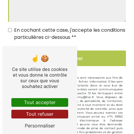
En cochant cette case, j'accepte les conditions
particulières ci-dessous **
Envoyer
Ce site utilise des cookies
et vous donne le contrôle
** Les données personnelles communiquées sont nécessaires aux fins de
sur ceux que vous
vous contacter et sont enregistrées dans un fichier informatisé. Elles sont
souhaitez activer
destinées à Vandenbussche et ses sous-traitants dans le seul but de
répondre à votre message. Les données collectées seront communiquées
aux seuls destinataires suivants: Vandenbussche 13 bis Vertuquet entré
au n°11, 59960 Neuville-en-Ferrain vdbjeremy@live.fr. Vous disposez de
droits d’accès, de rectification, d’effacement, de portabilité, de limitation,
Tout accepter
d’opposition, de retrait de votre consentement à tout moment et du droit
d’introduire une réclamation auprès d’une autorité de contrôle, ainsi que
d’organiser le sort de vos données post-mortem. Vous pouvez exercer ces
Tout refuser
droits par voie postale à l'adresse 13 bis Vertuquet entré au n°11, 59960
Neuville-en-Ferrain ou par courrier électronique à l'adresse
vdbjeremy@live.fr. Un justificatif d'identité pourra vous être demandé.
Personnaliser
Nous conservons vos données pendant la période de prise de contact puis
pendant la durée de prescription légale aux fins probatoires et de gestion