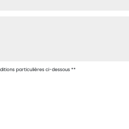
itions particulières ci-dessous **
Envoyer
 aux fins de vous contacter et sont enregistrées dans un fichier informatisé. 
es collectées seront communiquées aux seuls destinataires suivants: Vandenbu