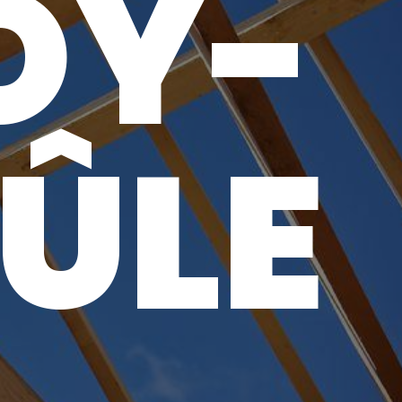
OY-
ÛLE