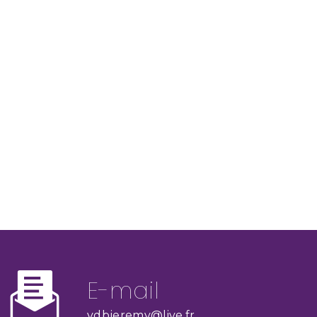
E-mail
vdbjeremy@live.fr