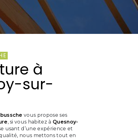
HE
ture à
oy-sur-
bussche
vous propose ses
ure
, si vous habitez à
Quesnoy-
ise usant d’une expérience et
 qualité, nous mettons tout en