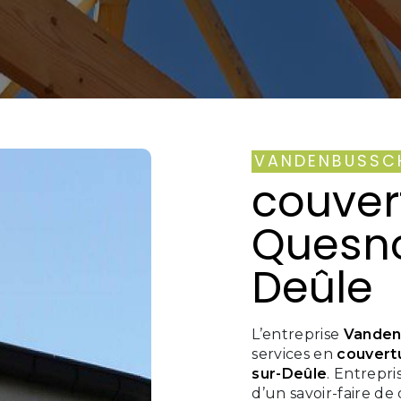
VANDENBUSSC
couver
Quesn
Deûle
L’entreprise
Vanden
services en
couvert
sur-Deûle
. Entrepr
d’un savoir-faire de