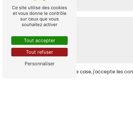
Ce site utilise des cookies
et vous donne le contrôle
sur ceux que vous
souhaitez activer
Tout accepter
Tout refuser
Personnaliser
En cochant cette case, j'accepte les cond
** Les données personnelles communiquées sont nécessaires
dans le seul but de répondre à votre message. Les donné