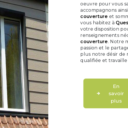
oeuvre pour vous sa
accompagnons ainsi 
couverture
et somme
vous habitez à
Ques
votre disposition po
renseignements néce
couverture
. Notre 
passion et le parta
plus notre désir de 
qualifiée et travaill
En
savoir
plus