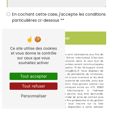
En cochant cette case, j'accepte les conditions
particulières ci-dessous **
Envoyer
Ce site utilise des cookies
et vous donne le contrôle
** Les données personnelles communiquées sont nécessaires aux fins de
sur ceux que vous
vous contacter et sont enregistrées dans un fichier informatisé. Elles sont
destinées à Vandenbussche et ses sous-traitants dans le seul but de
souhaitez activer
répondre à votre message. Les données collectées seront communiquées
aux seuls destinataires suivants: Vandenbussche 13 bis Vertuquet entré
au n°11, 59960 Neuville-en-Ferrain vdbjeremy@live.fr. Vous disposez de
droits d’accès, de rectification, d’effacement, de portabilité, de limitation,
Tout accepter
d’opposition, de retrait de votre consentement à tout moment et du droit
d’introduire une réclamation auprès d’une autorité de contrôle, ainsi que
d’organiser le sort de vos données post-mortem. Vous pouvez exercer ces
Tout refuser
droits par voie postale à l'adresse 13 bis Vertuquet entré au n°11, 59960
Neuville-en-Ferrain ou par courrier électronique à l'adresse
vdbjeremy@live.fr. Un justificatif d'identité pourra vous être demandé.
Personnaliser
Nous conservons vos données pendant la période de prise de contact puis
pendant la durée de prescription légale aux fins probatoires et de gestion
des contentieux. Vous avez le droit de vous inscrire sur la liste
d'opposition au démarchage téléphonique, disponible à cette adresse:
Bloctel.gouv.fr
. Consultez le site cnil.fr pour plus d’informations sur vos