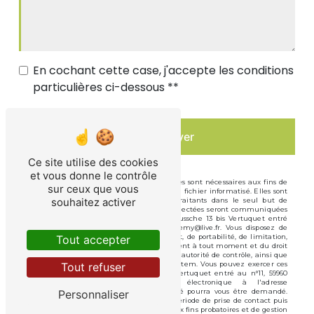
En cochant cette case, j'accepte les conditions
particulières ci-dessous **
Envoyer
Ce site utilise des cookies
et vous donne le contrôle
** Les données personnelles communiquées sont nécessaires aux fins de
sur ceux que vous
vous contacter et sont enregistrées dans un fichier informatisé. Elles sont
souhaitez activer
destinées à Vandenbussche et ses sous-traitants dans le seul but de
répondre à votre message. Les données collectées seront communiquées
aux seuls destinataires suivants: Vandenbussche 13 bis Vertuquet entré
au n°11, 59960 Neuville-en-Ferrain vdbjeremy@live.fr. Vous disposez de
droits d’accès, de rectification, d’effacement, de portabilité, de limitation,
Tout accepter
d’opposition, de retrait de votre consentement à tout moment et du droit
d’introduire une réclamation auprès d’une autorité de contrôle, ainsi que
d’organiser le sort de vos données post-mortem. Vous pouvez exercer ces
Tout refuser
droits par voie postale à l'adresse 13 bis Vertuquet entré au n°11, 59960
Neuville-en-Ferrain ou par courrier électronique à l'adresse
vdbjeremy@live.fr. Un justificatif d'identité pourra vous être demandé.
Personnaliser
Nous conservons vos données pendant la période de prise de contact puis
pendant la durée de prescription légale aux fins probatoires et de gestion